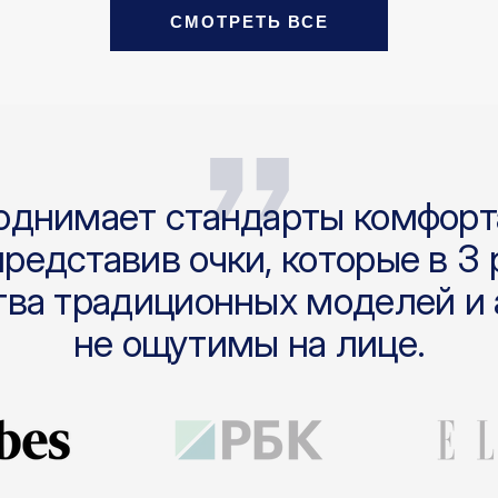
Фотохром
Фотохром
Поля
СМОТРЕТЬ ВСЕ
днимает стандарты комфорт
представив очки, которые в 3 
ва традиционных моделей и
не ощутимы на лице.
Перейти
Перейти
к
к
слайду
слайду