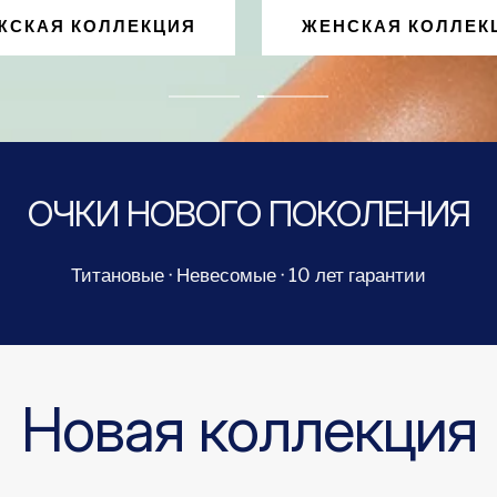
ЖСКАЯ КОЛЛЕКЦИЯ
ЖЕНСКАЯ КОЛЛЕК
Перейти
Перейти
к
к
слайду
слайду
ОЧКИ НОВОГО ПОКОЛЕНИЯ
{{номер}}
{{номер}}
Титановые · Невесомые · 10 лет гарантии
Новая коллекция