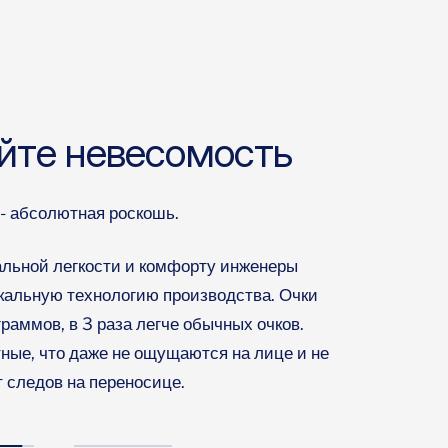
е линзы ZEISS
мецкие линзы ZEISS - самое передовое
рии: легкие и при этом очень прочные, не
. Все линзы имеют 100% защиту от УФ
ия (UVA, UVB, & UVC).