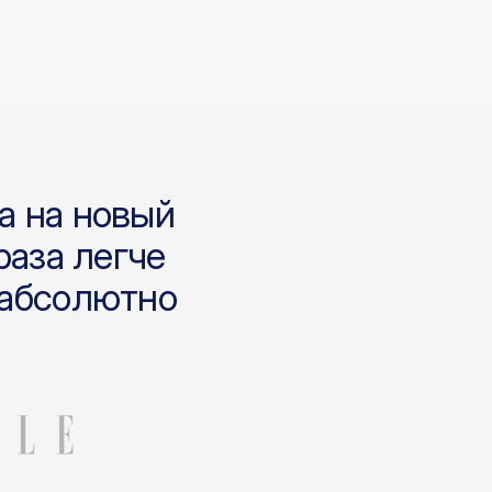
ризация
а на новый
раза легче
 абсолютно