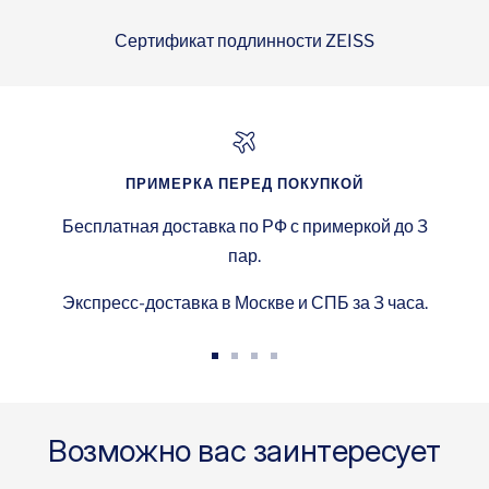
Сертификат подлинности ZEISS
ПРИМЕРКА ПЕРЕД ПОКУПКОЙ
Бесплатная доставка по РФ с примеркой до 3
пар.
Экспресс-доставка в Москве и СПБ за 3 часа.
Перейти
Перейти
Перейти
Перейти
к
к
к
к
слайду
слайду
слайду
слайду
Возможно вас заинтересует
{{номер}}
{{номер}}
{{номер}}
{{номер}}