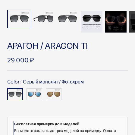
АРАГОН / ARAGON Ti
Цена
29 000 ₽
со
скидкой
Color:
Серый монолит / Фотохром
Серый
Синий
Коричневый
монолит
монолит
монолит
/
/
/
Фотохром
Фотохром
Фотохром
Бесплатная примерка до 3 моделей
Вы можете заказать до трех моделей на примерку. Оплата —
курьеру
при получении
. Если ни одна модель не подошла, вы
оплачиваете только доставку 600 ₽.