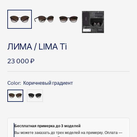
ЛИМА / LIMA Ti
Цена
23 000 ₽
со
скидкой
Color:
Коричневый градиент
Коричневый
Серый
градиент
градиент
Бесплатная примерка до 3 моделей
Вы можете заказать до трех моделей на примерку. Оплата —