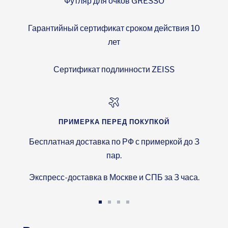
Футляр для очков GRESSO
Гарантийный сертификат сроком действия 10
лет
Сертификат подлинности ZEISS
ПРИМЕРКА ПЕРЕД ПОКУПКОЙ
Бесплатная доставка по РФ с примеркой до 3
пар.
Экспресс-доставка в Москве и СПБ за 3 часа.
Перейти
Перейти
Перейти
Перейти
к
к
к
к