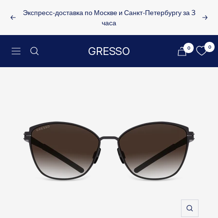
Перейти
Экспресс-доставка по Москве и Санкт-Петербургу за 3
к
Назад
Впе
часа
содержанию
0
GRESSO
0
Меню
Увеличи